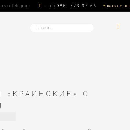
Заказать зв
+7 (985) 723-97-66
онтакты
И «КРАИНСКИЕ» С
Й