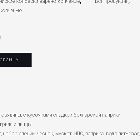
ийские колбаски варено-копченые
,
Вся продукция
,
-копченые
₽
КОРЗИНУ
говядины, с кусочками сладкой болгарской паприки.
гриля и пиццы.
, набор специй, чеснок, мускат, НПС, паприка, вода питьевая