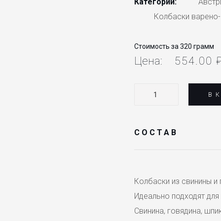
Категории:
Австр
Колбаски варено
Стоимость за 320 грамм
Цена:
554.00
Количество
В 
Колбаски
"Краинские"
СОСТАВ
с
паприкой
Колбаски из свинины и 
Идеально подходят для 
Свинина, говядина, шпик