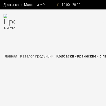
Доставка по Москве и МО
10:00 - 20:00
Главная
О компании ГК «Садко»
Катал
Главная
-
Каталог продукции
-
Колбаски «Краинские» с п